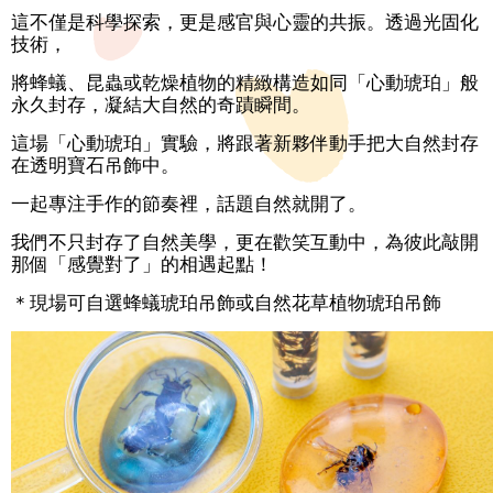
務
這不僅是科學探索，更是感官與心靈的共振。透過光固化
消
技術，
費
宣
將蜂蟻、昆蟲或乾燥植物的精緻構造如同「心動琥珀」般
導
永久封存，凝結大自然的奇蹟瞬間。
這場「心動琥珀」實驗，將跟著新夥伴動手把大自然封存
情
在透明寶石吊飾中。
感
教
一起專注手作的節奏裡，話題自然就開了。
育
我們不只封存了自然美學，更在歡笑互動中，為彼此敲開
資
那個「感覺對了」的相遇起點！
源
＊現場可自選蜂蟻琥珀吊飾或自然花草植物琥珀吊飾
網
站
導
覽
聯
絡