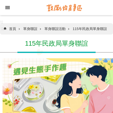
跳到主要內容區塊
:::
:::
首頁
單身聯誼
單身聯誼活動
115年民政局單身聯誼
情
感
關
115年民政局單身聯誼
係
工
作
坊
單
身
聯
誼
聯
合