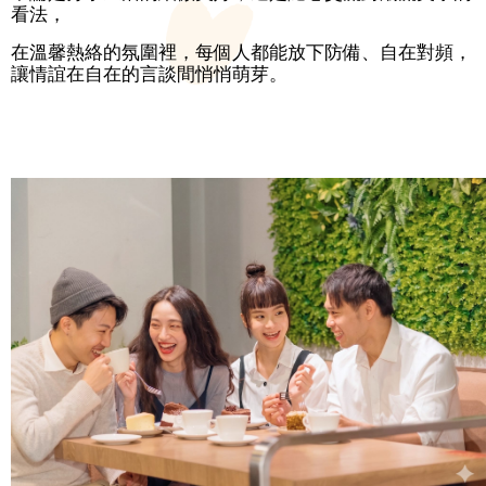
放
看法，
宣
告
在溫馨熱絡的氛圍裡，每個人都能放下防備、自在對頻，
讓情誼在自在的言談間悄悄萌芽。