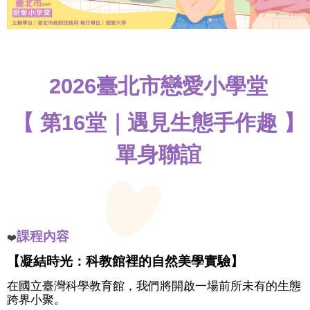
婚
禮
戶
所
2026臺北市戀愛小學堂
結
婚
拍
【 第16堂｜遇見生態手作趣 】
照
專
單身聯誼
區
助
您
好
孕
課程內容
❤️
【凝結時光：科教館裡的自然美學實驗】
交
友
在國立臺灣科學教育館，我們將開啟一場前所未有的生態
跨界小聚。
服