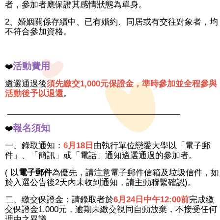
者，參加者應保證其感情狀態為單身。
2、婚姻關係存續中、已有婚約、同居或有交往對象者，均
不符合參加資格。
活動費用
❤️
遴選通過後
須先繳交1,000元保證金，準時參加並全程參與
活動後予以退還
。
_______________________________________
報名須知
❤️
一、錄取通知：
6
月18日
由執行單位戀愛大學以「電子郵
件」、「簡訊」或「電話」通知遴選通過的參加者。
( 以
電子郵件
為優先，請注意電子郵件信箱及垃圾信件，如
於入選公告後2天內未收到通知，請主動聯繫確認)。
二、繳交保證金：請錄取者於
6
月24日中午12:00前
完成繳
交保證金1,000元，逾期未繳交視同自動放棄，不接受任何
理由之異議。