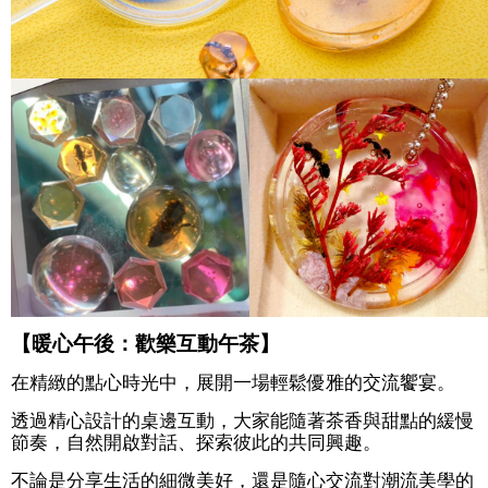
我
們
隱
私
權
及
資
訊
安
全
政
策
政
【暖心午後：歡樂互動午茶】
府
網
在精緻的點心時光中，展開一場輕鬆優雅的交流饗宴。
站
透過精心設計的桌邊互動，大家能隨著茶香與甜點的緩慢
資
節奏，自然開啟對話、探索彼此的共同興趣。
料
開
不論是分享生活的細微美好，還是隨心交流對潮流美學的