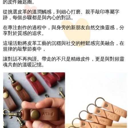
的皮件鑰匙圈。
務
消
從挑選皮革的溫潤觸感，到細心打磨、親手敲印專屬字
費
跡，每個步驟都是與內心的對話。
宣
導
在專注創作的過程中，與身旁的新朋友自然交換靈感，分
享對於質感的追求。
情
這場活動將皮革工藝的沉穩與社交的輕鬆感完美融合，在
感
規律的敲擊節奏中，
教
育
讓對話不再拘謹。帶走的不只是精緻皮件，更是與對頻靈
魂共創的溫暖記憶。
資
源
網
站
導
覽
聯
絡