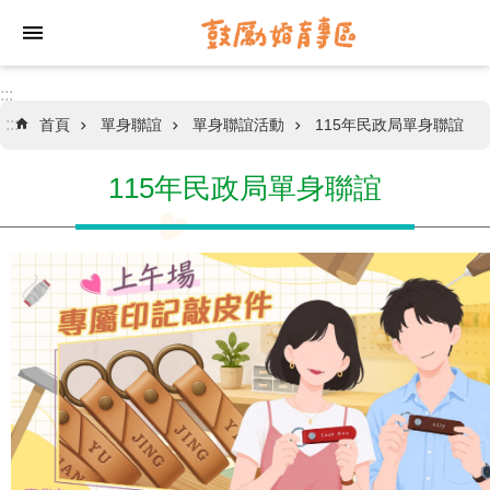
跳到主要內容區塊
:::
:::
首頁
單身聯誼
單身聯誼活動
115年民政局單身聯誼
情
感
關
115年民政局單身聯誼
係
工
作
坊
單
身
聯
誼
聯
合