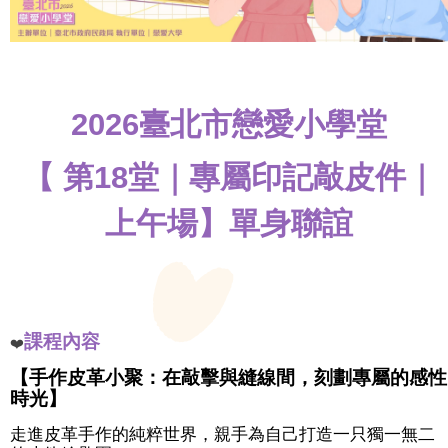
婚
禮
戶
所
2026臺北市戀愛小學堂
結
婚
拍
【 第18堂｜專屬印記敲皮件｜
照
專
上午場】
單身聯誼
區
助
您
好
孕
課程內容
❤️
【手作皮革小聚：在敲擊與縫線間，刻劃專屬的感性
交
時光】
友
服
走進皮革手作的純粹世界，親手為自己打造一只獨一無二