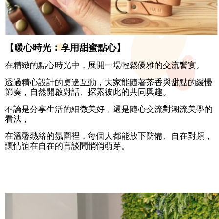
我
們
隱
私
【暖心時光：享用甜蜜點心】
權
及
在精緻的點心時光中，展開一場輕鬆優雅的交流饗宴。
資
透過精心設計的桌邊互動，大家能隨著茶香與甜點的緩慢
訊
節奏，自然開啟對話、探索彼此的共同興趣。
安
全
不論是分享生活的細微美好，還是隨心交流對潮流美學的
政
看法，
策
在溫馨熱絡的氛圍裡，每個人都能放下防備、自在對頻，
讓情誼在自在的言談間悄悄萌芽。
政
府
網
站
資
料
開