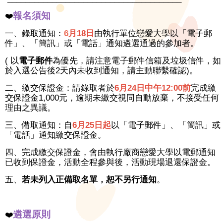
報名須知
❤️
一、錄取通知：
6
月18日
由執行單位戀愛大學以「電子郵
件」、「簡訊」或「電話」通知遴選通過的參加者。
( 以
電子郵件
為優先，請注意電子郵件信箱及垃圾信件，如
於入選公告後2天內未收到通知，請主動聯繫確認)。
二、繳交保證金：請錄取者於
6
月24日中午12:00前
完成繳
交保證金1,000元，逾期未繳交視同自動放棄，不接受任何
理由之異議。
三、備取通知：自
6
月25日起
以「電子郵件」、「簡訊」或
「電話」通知繳交保證金。
四、完成繳交保證金，會由執行廠商戀愛大學以電郵通知
已收到保證金，活動全程參與後，活動現場退還保證金。
五、
若未列入正備取名單，恕不另行通知
。
遴選原則
❤️