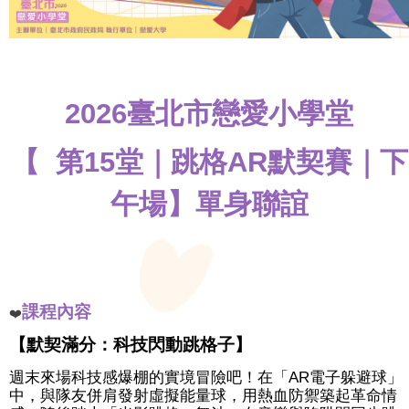
婚
禮
戶
所
2026臺北市戀愛小學堂
結
婚
拍
【 第15堂｜跳格AR默契賽｜下
照
專
午場】
單身聯誼
區
助
您
好
孕
課程內容
❤️
【默契滿分：科技閃動跳格子】
交
友
週末來場科技感爆棚的實境冒險吧！在「AR電子躲避球」
中，與隊友併肩發射虛擬能量球，用熱血防禦築起革命情
服