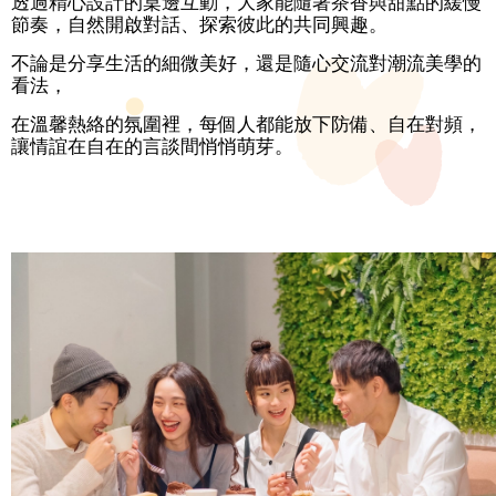
我
透過精心設計的桌邊互動，大家能隨著茶香與甜點的緩慢
節奏，自然開啟對話、探索彼此的共同興趣。
們
不論是分享生活的細微美好，還是隨心交流對潮流美學的
隱
看法，
私
權
在溫馨熱絡的氛圍裡，每個人都能放下防備、自在對頻，
及
讓情誼在自在的言談間悄悄萌芽。
資
訊
安
全
政
策
政
府
網
站
資
料
開