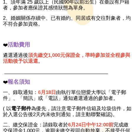
1、須年滿 25 歲以上（民國90年以前出生）在臺設有戶籍
者，參加者應保證其感情狀態為單身。
2、婚姻關係存續中、已有婚約、同居或有交往對象者，均
不符合參加資格。
活動費用
❤️
遴選通過後
須先繳交1,000元保證金，準時參加並全程參與
活動後予以退還
。
_______________________________________
報名須知
❤️
一、錄取通知：
6
月18日
由執行單位戀愛大學以「電子郵
件」、「簡訊」或「電話」通知遴選通過的參加者。
( 以
電子郵件
為優先，請注意電子郵件信箱及垃圾信件，如
於入選公告後2天內未收到通知，請主動聯繫確認)。
二、繳交保證金：請錄取者於
6
月24日中午12:00前
完成繳
交保證金1,000元，逾期未繳交視同自動放棄，不接受任何