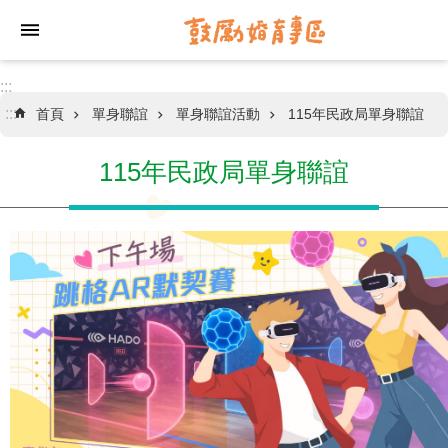
跳到主要內容區塊
:::
:::
首頁
單身聯誼
單身聯誼活動
115年民政局單身聯誼
情
感
關
115年民政局單身聯誼
係
工
作
坊
單
身
聯
誼
聯
合