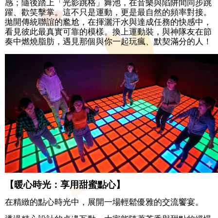
感；隨後踏上「光影跳格」舞池，在音樂與陷阱間同步跳
務
躍、歡笑擊掌。這不只是運動，更是最自然的頻率對接。
消
拋開傳統聯誼的尷尬，在揮灑汗水與達成任務的快感中，
費
看見彼此最真實可靠的模樣。換上運動裝，與神隊友在節
宣
奏中燃燒脂肪，遇見那個與你一起玩瘋、默契滿分的人！
導
情
感
教
育
資
源
網
站
導
覽
【暖心時光：享用甜蜜點心】
聯
在精緻的點心時光中，展開一場輕鬆優雅的交流饗宴。
絡