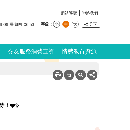
網站導覽
聯絡我們
字級
小
中
大
分享
8-06
星期四
06:53
交友服務消費宣導
情感教育資源
待！❤️✨